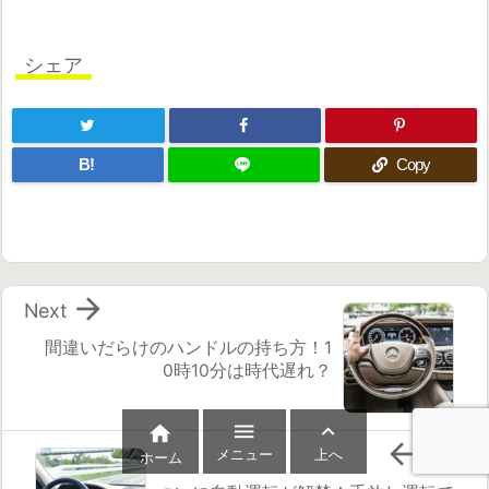
シェア
B!
Copy

Next
間違いだらけのハンドルの持ち方！1
0時10分は時代遅れ？




Prev
メニュー
上へ
ホーム