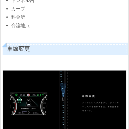
トンネル内
カーブ
料金所
合流地点
車線変更