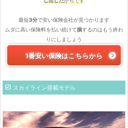
し出した
からです
最短
3分
で安い保険会社が見つかります
ムダに高い保険料を払い続けて
損
するのはもう終わ
りにしましょう
1番安い保険はこちらから
スカイライン搭載モデル