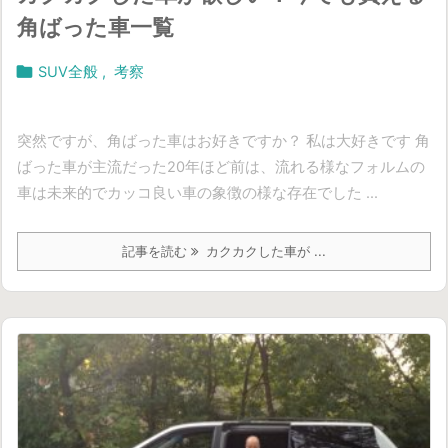
角ばった車一覧

SUV全般
,
考察
突然ですが、角ばった車はお好きですか？ 私は大好きです 角
ばった車が主流だった20年ほど前は、流れる様なフォルムの
車は未来的でカッコ良い車の象徴の様な存在でした ...
記事を読む
カクカクした車が ...