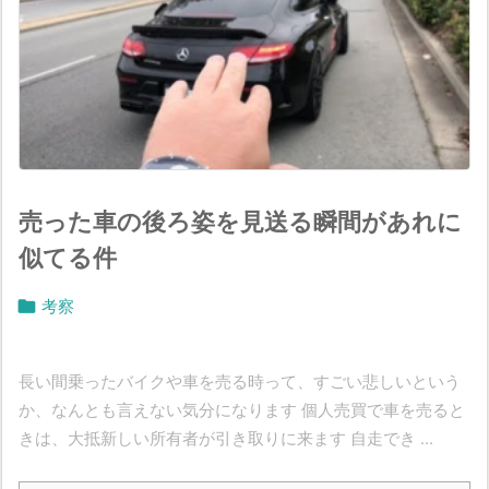
売った車の後ろ姿を見送る瞬間があれに
似てる件

考察
長い間乗ったバイクや車を売る時って、すごい悲しいという
か、なんとも言えない気分になります 個人売買で車を売ると
きは、大抵新しい所有者が引き取りに来ます 自走でき ...