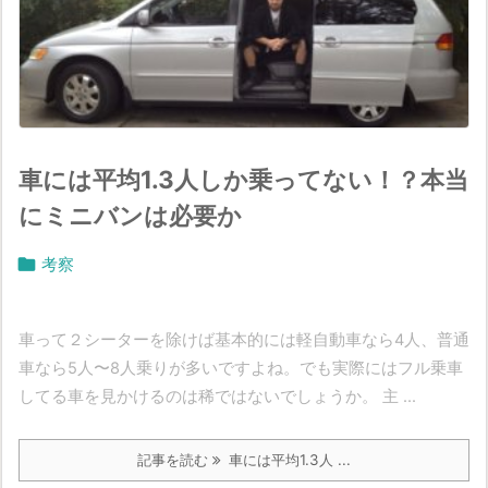
車には平均1.3人しか乗ってない！？本当
にミニバンは必要か

考察
車って２シーターを除けば基本的には軽自動車なら4人、普通
車なら5人〜8人乗りが多いですよね。でも実際にはフル乗車
してる車を見かけるのは稀ではないでしょうか。 主 ...
記事を読む
車には平均1.3人 ...