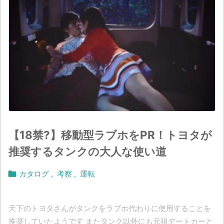
【18禁?】移動型ラブホをPR！トヨタが
推奨するタンクの大人な使い道

カタログ
,
考察
,
運転
天下のトヨタさんがタンクをラブホ代わりに使用することを
推奨していたようです またタンク以外にも元祖デートカーと