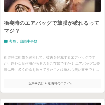
衝突時のエアバッグで鼓膜が破れるって
マジ？

考察
,
自動車事故
衝突時に衝撃を緩和して、被害を軽減するエアバッグです
が、以外な副作用があるのをご存知ですか？ エアバッグは登
場以来、多くの命を救ってきたことは紛れも無い事実です ...
記事を読む
衝突時のエアバッ ...