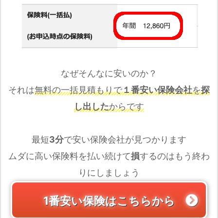
なぜそんなに安いのか？
それは
無料の一括見積もりで
１番安い保険会社
を
探
し出した
からです
最短
3分
で安い保険会社が見つかります
ムダに高い保険料を払い続けて
損
するのはもう終わ
りにしましょう
1番安い保険はこちらから